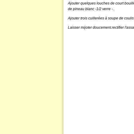
Ajouter quelques louches de court bouil
de pineau blanc -1/2 verre -..
Ajouter
trois cuillerées à soupe de couli
Laisser mijoter doucement.rectifier l'as