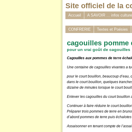
Site officiel de la 
Accueil
A SAVOIR ... infos culturel
CONFRERIE
Textes et Poésies
cagouilles pomme d
pour un vrai goût de cagouilles
Cagouilles aux pommes de terre échalo
Une centaine de cagouilles vivantes a tue
pour le court bouillon, beaucoup d’eau, d
dans le court bouillon, quelques tranch
dizaine de minutes lorsque le court bouil
Enlever les cagouilles du court bouillon 
Continuer à faire réduire le court bouill
Préparer trois pommes de terre en brunois
d’abord pommes de terre puis échalotes et
Assaisonner en tenant compte de l’assai