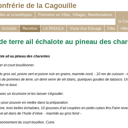
confrérie de la Cagouille
les et scientifiques
Promotion en Villes, Villages, Manifestations
la Con
Activités
Recettes
LA RADULA
Visite d'un Elevage
Fête
Héli
e terre ail échalote au pineau des cha
te ail au pineau des charentes
r et court bouillonner.
u gros sel, poivre vert et poivre noir en grains, marmite nord,
- 10 mn de cuisson -
m
es de pommes de terre, un demi verre de vin blanc, quelques gouttes de tabasco. U
lon re-bout.
avec un écumoire et les laisser s'égoutter.
on pour pouvoir en mettre dans la préparation.
e, trois belles échalotes, 10 gousses d’ail coupées en petits cubes fins.Faire reve
 ail dans de l’huile d’olive. - marmite au gros fond -.
sonnement du court bouillon.
Cuire.