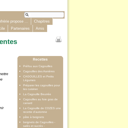
frérie propose ...
Chapitres
cile
Partenaires
Amis
rentes
Recettes
Préfou aux Cagouilles
Cagouilles des Asnières
ettre
CAGOUILLES et Petits
ne
Légumes
Préparer les cagouilles pour
les cuisiner.
La Cagouille Beurrée
Cagouilles au foie gras de
canard
nir
La Cagouille de COZES une
recette d'automne
pâte à beignets
beignets de Cagouilles -
salés et sucrés -