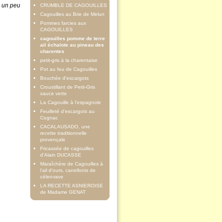
c un peu
CRUMBLE DE CAGOUILLES
Cagouilles au Brie de Melun
Pommes farcies aux
CAGOUILLES
cagouilles pomme de terre
ail échalote au pineau des
charentes
petit-gris à la charentaise
Pot au feu de Cagouilles
Bouchée d'escargots
Croustillant de Petit-Gris
sauce verte
La Cagouille à l'espagnole
Feuilleté d'escargots au
Cognac
CACALAUSADO, une
recette traditionnelle
provençale
Fricassée de cagouilles
d'Alain DUCASSE
Maraîchère de Cagouilles à
l'ail d'ours, canellonis de
céleri-rave
LA RECETTE ASNIEROISE
de Madame GENAT