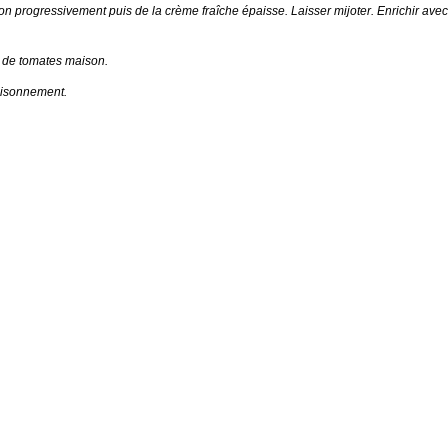
lon progressivement puis
de la crème fraîche épaisse.
Laisser mijoter.
Enrichir ave
s de tomates maison.
saisonnement.