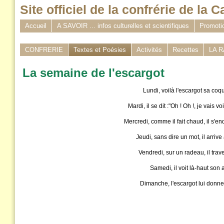
Site officiel de la confrérie de la C
Accueil
A SAVOIR ... infos culturelles et scientifiques
Promotio
CONFRERIE
Textes et Poésies
Activités
Recettes
LA 
La semaine de l'escargot
Lundi, voilà l'escargot sa coqu
Mardi, il se dit :"Oh ! Oh !, je vais v
Mercredi, comme il fait chaud, il s'e
Jeudi, sans dire un mot, il arrive
Vendredi, sur un radeau, il trav
Samedi, il voit là-haut son 
Dimanche, l'escargot lui donne